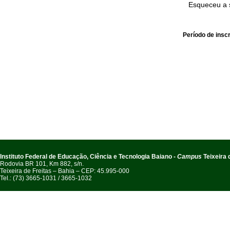
Esqueceu a
Período de insc
Instituto Federal de Educação, Ciência e Tecnologia Baiano -
Campus
Teixeira 
Rodovia BR 101, Km 882, s/n.
Teixeira de Freitas – Bahia – CEP: 45.995-000
Tel.: (73) 3665-1031 / 3665-1032